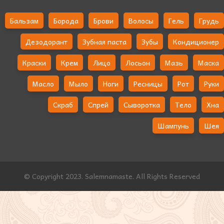
Бальзам
Борода
Брови
Волосы
Гель
Грудь
Дезодорант
Зубная паста
Зубы
Кондиционер
Краски
Крем
Лицо
Лосьон
Мазь
Маска
Масло
Мыло
Ноги
Ресницы
Рот
Руки
Скраб
Спрей
Сыворотка
Тело
Хна
Шампунь
Шея
© Copyright 2023. Salemnamaste. All Rights Reserved