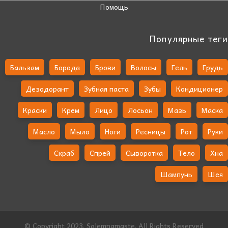
Помощь
Популярные теги
Бальзам
Борода
Брови
Волосы
Гель
Грудь
Дезодорант
Зубная паста
Зубы
Кондиционер
Краски
Крем
Лицо
Лосьон
Мазь
Маска
Масло
Мыло
Ноги
Ресницы
Рот
Руки
Скраб
Спрей
Сыворотка
Тело
Хна
Шампунь
Шея
© Copyright 2023. Salemnamaste. All Rights Reserved