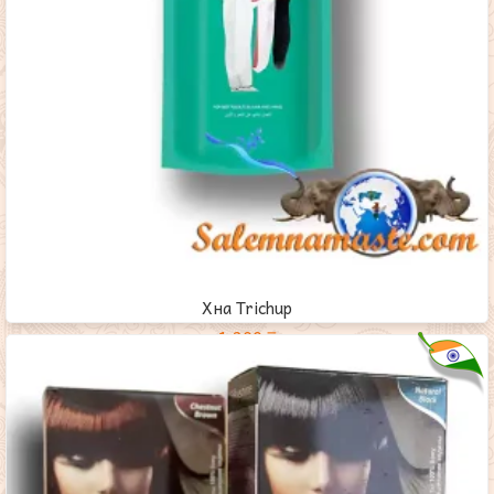
Хна Trichup
1,200
₸