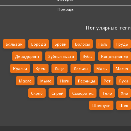
Помощь
Популярные теги
Бальзам
Борода
Брови
Волосы
Гель
Грудь
Дезодорант
Зубная паста
Зубы
Кондиционер
Краски
Крем
Лицо
Лосьон
Мазь
Маска
Масло
Мыло
Ноги
Ресницы
Рот
Руки
Скраб
Спрей
Сыворотка
Тело
Хна
Шампунь
Шея