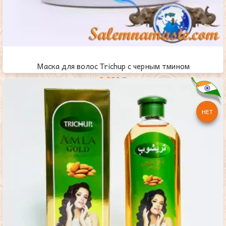
Маска для волос Trichup с черным тмином
3,850
₸
НЕТ