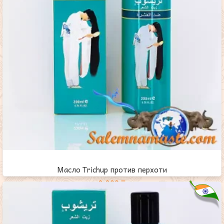
Масло Trichup против перхоти
2,200
₸