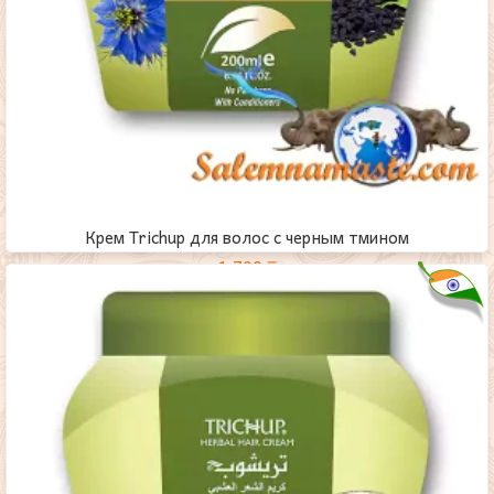
Крем Trichup для волос с черным тмином
1,700
₸