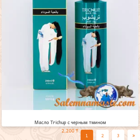
Масло Trichup с черным тмином
2,200
₸
1
2
3