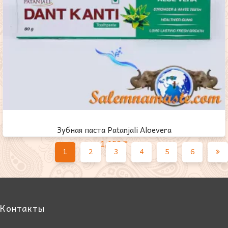
Зубная паста Рatanjali Aloevera
1,150
₸
1
2
3
4
5
6
Контакты