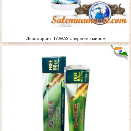
Дезодорант TAWAS с черным тмином
1,750
₸