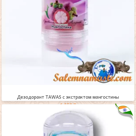
Дезодорант TAWAS c экстрактом мангостины
1,350
₸