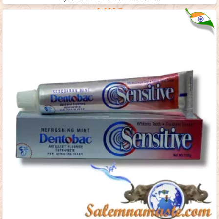
1,190
₸