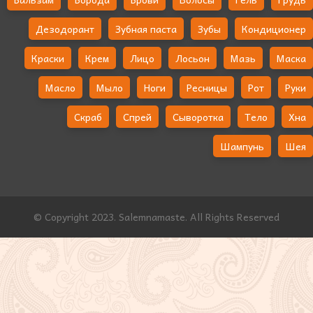
Дезодорант
Зубная паста
Зубы
Кондиционер
Краски
Крем
Лицо
Лосьон
Мазь
Маска
Масло
Мыло
Ноги
Ресницы
Рот
Руки
Скраб
Спрей
Сыворотка
Тело
Хна
Шампунь
Шея
© Copyright 2023. Salemnamaste. All Rights Reserved