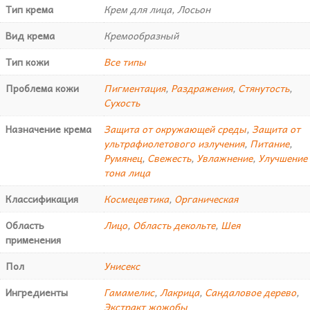
Тип крема
Крем для лица, Лосьон
Вид крема
Кремообразный
Тип кожи
Все типы
Проблема кожи
Пигментация
,
Раздражения
,
Стянутость
,
Сухость
Назначение крема
Защита от окружающей среды
,
Защита от
ультрафиолетового излучения
,
Питание
,
Румянец
,
Свежесть
,
Увлажнение
,
Улучшение
тона лица
Классификация
Космецевтика
,
Органическая
Область
Лицо
,
Область декольте
,
Шея
применения
Пол
Унисекс
Ингредиенты
Гамамелис
,
Лакрица
,
Сандаловое дерево
,
Экстракт жожобы