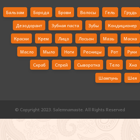
Бальзам
Борода
Брови
Волосы
Гель
Грудь
Дезодорант
Зубная паста
Зубы
Кондиционер
Краски
Крем
Лицо
Лосьон
Мазь
Маска
Масло
Мыло
Ноги
Ресницы
Рот
Руки
Скраб
Спрей
Сыворотка
Тело
Хна
Шампунь
Шея
© Copyright 2023. Salemnamaste. All Rights Reserved