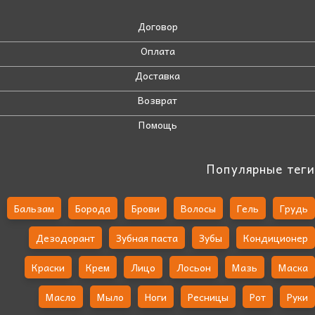
Договор
Оплата
Доставка
Возврат
Помощь
Популярные теги
Бальзам
Борода
Брови
Волосы
Гель
Грудь
Дезодорант
Зубная паста
Зубы
Кондиционер
Краски
Крем
Лицо
Лосьон
Мазь
Маска
Масло
Мыло
Ноги
Ресницы
Рот
Руки