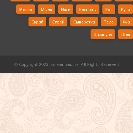
Масло
Мыло
Ноги
Ресницы
Рот
Руки
Скраб
Спрей
Сыворотка
Тело
Хна
Шампунь
Шея
© Copyright 2023. Salemnamaste. All Rights Reserved