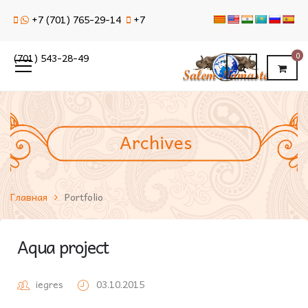
+7 (701) 765-29-14
+7
0
(701) 543-28-49
Archives
Главная
Portfolio
Aqua project
iegres
03.10.2015