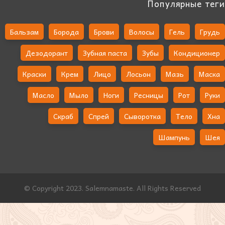
Популярные теги
Бальзам
Борода
Брови
Волосы
Гель
Грудь
Дезодорант
Зубная паста
Зубы
Кондиционер
Краски
Крем
Лицо
Лосьон
Мазь
Маска
Масло
Мыло
Ноги
Ресницы
Рот
Руки
Скраб
Спрей
Сыворотка
Тело
Хна
Шампунь
Шея
© Copyright 2023. Salemnamaste. All Rights Reserved