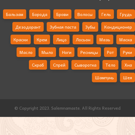
Бальзам
Борода
Брови
Волосы
Гель
Грудь
Дезодорант
Зубная паста
Зубы
Кондиционер
Краски
Крем
Лицо
Лосьон
Мазь
Маска
Масло
Мыло
Ноги
Ресницы
Рот
Руки
Скраб
Спрей
Сыворотка
Тело
Хна
Шампунь
Шея
© Copyright 2023. Salemnamaste. All Rights Reserved